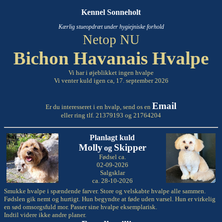
Kennel Sonneholt
Kærlig stueopdræt under hygiejniske forhold
Netop NU
Bichon Havanais Hvalpe
Vi har i øjeblikket ingen hvalpe
Vi venter kuld igen ca, 17. september 2026
Email
Er du interesseret i en hvalp, send os en
eller ring tlf. 21379193 og 21764204
Planlagt kuld
Molly
Skipper
og
Fødsel ca.
02-09-2026
Salgsklar
ca. 28-10-2026
Smukke hvalpe i spændende farver. Store og velskabte hvalpe alle sammen.
Fødslen gik nemt og hurtigt. Hun begyndte at føde uden varsel. Hun er virkelig
en sød omsorgsfuld mor. Passer sine hvalpe eksemplarisk.
Indtil videre ikke andre planer.