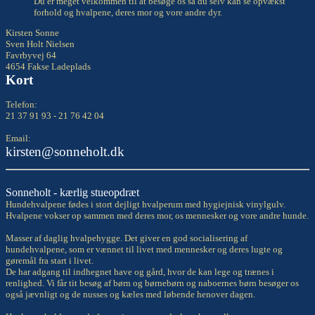
Du er meget velkommen til at besøge os så du selv kan se opvækst
forhold og hvalpene, deres mor og vore andre dyr.
Kirsten Sonne
Sven Holt Nielsen
Favrbyvej 64
4654 Fakse Ladeplads
Kort
Telefon:
21 37 91 93 - 21 76 42 04
Email:
kirsten@sonneholt.dk
Sonneholt - kærlig stueopdræt
Hundehvalpene fødes i stort dejligt hvalperum med hygiejnisk vinylgulv.
Hvalpene vokser op sammen med deres mor, os mennesker og vore andre hunde.
Masser af daglig hvalpehygge. Det giver en god socialisering af
hundehvalpene, som er vænnet til livet med mennesker og deres lugte og
gøremål fra start i livet.
De har adgang til indhegnet have og gård, hvor de kan lege og trænes i
renlighed. Vi får tit besøg af børn og børnebørn og naboernes børn besøger os
også jævnligt og de nusses og kæles med løbende henover dagen.