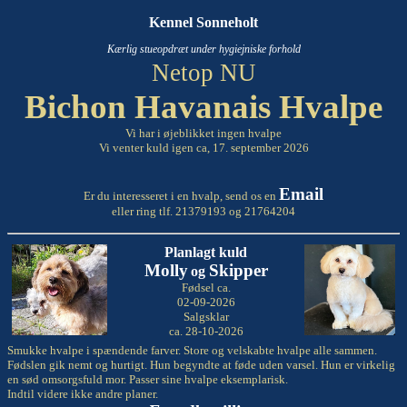
Kennel Sonneholt
Kærlig stueopdræt under hygiejniske forhold
Netop NU
Bichon Havanais Hvalpe
Vi har i øjeblikket ingen hvalpe
Vi venter kuld igen ca, 17. september 2026
Email
Er du interesseret i en hvalp, send os en
eller ring tlf. 21379193 og 21764204
Planlagt kuld
Molly
Skipper
og
Fødsel ca.
02-09-2026
Salgsklar
ca. 28-10-2026
Smukke hvalpe i spændende farver. Store og velskabte hvalpe alle sammen.
Fødslen gik nemt og hurtigt. Hun begyndte at føde uden varsel. Hun er virkelig
en sød omsorgsfuld mor. Passer sine hvalpe eksemplarisk.
Indtil videre ikke andre planer.