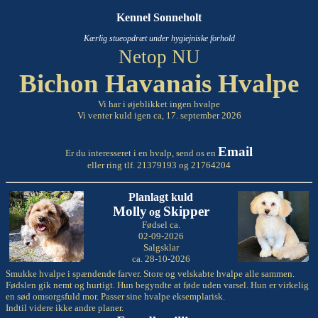
Kennel Sonneholt
Kærlig stueopdræt under hygiejniske forhold
Netop NU
Bichon Havanais Hvalpe
Vi har i øjeblikket ingen hvalpe
Vi venter kuld igen ca, 17. september 2026
Email
Er du interesseret i en hvalp, send os en
eller ring tlf. 21379193 og 21764204
Planlagt kuld
Molly
Skipper
og
Fødsel ca.
02-09-2026
Salgsklar
ca. 28-10-2026
Smukke hvalpe i spændende farver. Store og velskabte hvalpe alle sammen.
Fødslen gik nemt og hurtigt. Hun begyndte at føde uden varsel. Hun er virkelig
en sød omsorgsfuld mor. Passer sine hvalpe eksemplarisk.
Indtil videre ikke andre planer.