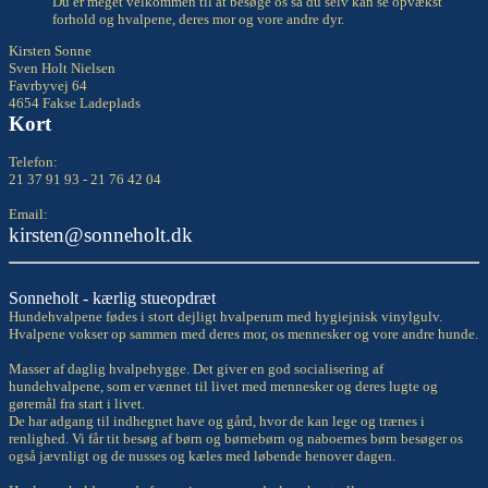
Du er meget velkommen til at besøge os så du selv kan se opvækst
forhold og hvalpene, deres mor og vore andre dyr.
Kirsten Sonne
Sven Holt Nielsen
Favrbyvej 64
4654 Fakse Ladeplads
Kort
Telefon:
21 37 91 93 - 21 76 42 04
Email:
kirsten@sonneholt.dk
Sonneholt - kærlig stueopdræt
Hundehvalpene fødes i stort dejligt hvalperum med hygiejnisk vinylgulv.
Hvalpene vokser op sammen med deres mor, os mennesker og vore andre hunde.
Masser af daglig hvalpehygge. Det giver en god socialisering af
hundehvalpene, som er vænnet til livet med mennesker og deres lugte og
gøremål fra start i livet.
De har adgang til indhegnet have og gård, hvor de kan lege og trænes i
renlighed. Vi får tit besøg af børn og børnebørn og naboernes børn besøger os
også jævnligt og de nusses og kæles med løbende henover dagen.