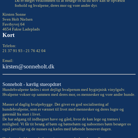
Du er meget velkommen til at besøge os så du selv kan se opvækst
forhold og hvalpene, deres mor og vore andre dyr.
Kirsten Sonne
Sven Holt Nielsen
Favrbyvej 64
4654 Fakse Ladeplads
Kort
Telefon:
21 37 91 93 - 21 76 42 04
Email:
kirsten@sonneholt.dk
Sonneholt - kærlig stueopdræt
Hundehvalpene fødes i stort dejligt hvalperum med hygiejnisk vinylgulv.
Hvalpene vokser op sammen med deres mor, os mennesker og vore andre hunde.
Masser af daglig hvalpehygge. Det giver en god socialisering af
hundehvalpene, som er vænnet til livet med mennesker og deres lugte og
gøremål fra start i livet.
De har adgang til indhegnet have og gård, hvor de kan lege og trænes i
renlighed. Vi får tit besøg af børn og børnebørn og naboernes børn besøger os
også jævnligt og de nusses og kæles med løbende henover dagen.