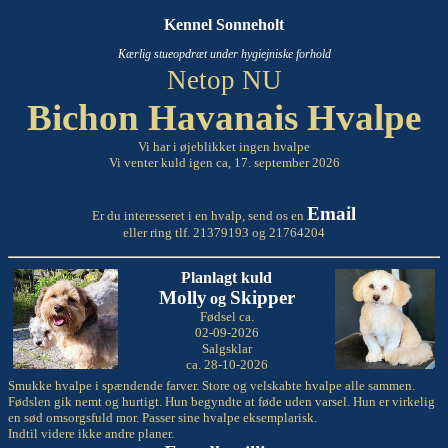
Kennel Sonneholt
Kærlig stueopdræt under hygiejniske forhold
Netop NU
Bichon Havanais Hvalpe
Vi har i øjeblikket ingen hvalpe
Vi venter kuld igen ca, 17. september 2026
Email
Er du interesseret i en hvalp, send os en
eller ring tlf. 21379193 og 21764204
Planlagt kuld
Molly
Skipper
og
Fødsel ca.
02-09-2026
Salgsklar
ca. 28-10-2026
Smukke hvalpe i spændende farver. Store og velskabte hvalpe alle sammen.
Fødslen gik nemt og hurtigt. Hun begyndte at føde uden varsel. Hun er virkelig
en sød omsorgsfuld mor. Passer sine hvalpe eksemplarisk.
Indtil videre ikke andre planer.